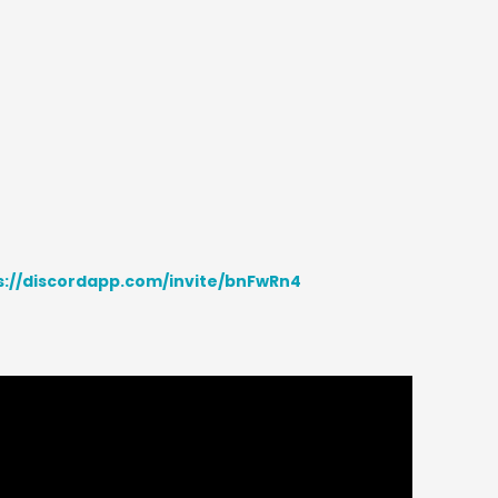
s://discordapp.com/invite/bnFwRn4