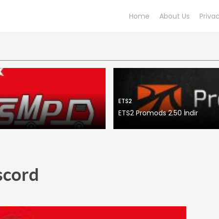
Home
About Us
Priva
ETS2
ETS2 Promods 2.50 İndir
scord