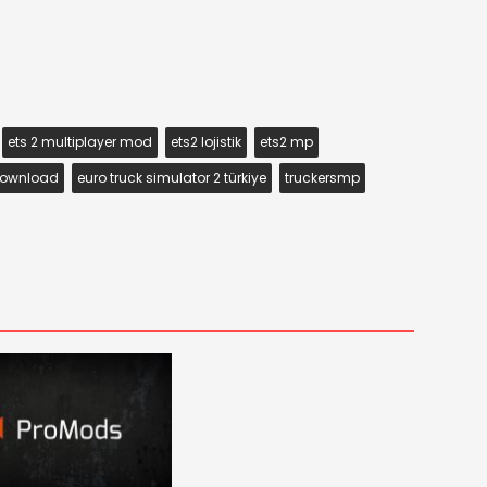
ets 2 multiplayer mod
ets2 lojistik
ets2 mp
 Download
euro truck simulator 2 türkiye
truckersmp