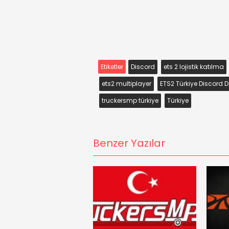
Etiketler
Discord
ets 2 lojistik katılma
ets2 multiplayer
ETS2 Türkiye Discord
truckersmp türkiye
Türkiye
Benzer Yazılar