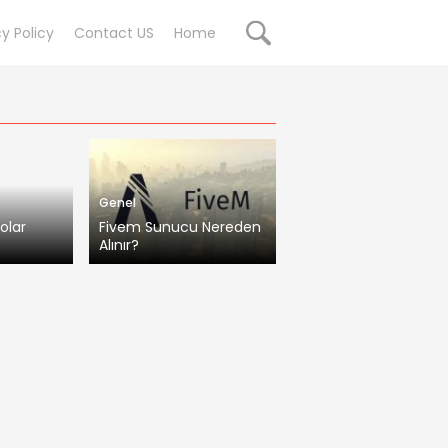
cy Policy
Contact US
Home
Genel
olar
Fivem Sunucu Nereden
Alınır?