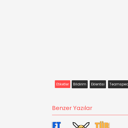
Etiketler
Bildirim
Eklentisi
Teamspeak 
Benzer Yazılar