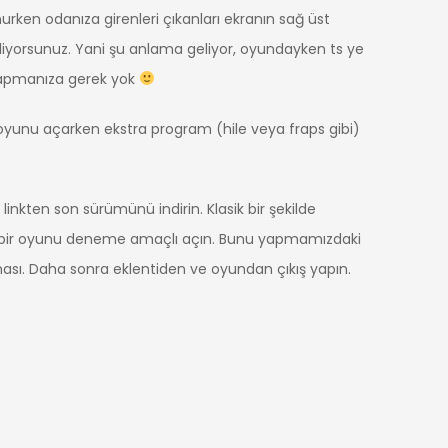
urken odanıza girenleri çıkanları ekranın sağ üst
liyorsunuz. Yani şu anlama geliyor, oyundayken ts ye
 yapmanıza gerek yok
 oyunu açarken ekstra program (hile veya fraps gibi)
 linkten son sürümünü indirin. Klasik bir şekilde
rıp bir oyunu deneme amaçlı açın. Bunu yapmamızdaki
sı. Daha sonra eklentiden ve oyundan çıkış yapın.