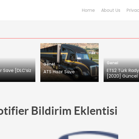
Home
About Us
Priva
Genel
Genel
r Save [DLC’siz
ETS2 Türk Rady
ATS Hazır Save
]
[2020] Güncel
fier Bildirim Eklentisi