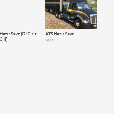
Hazır Save [DLC’siz
ATS Hazır Save
C’li]
Genel