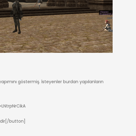
 yapımını göstermiş. İsteyenler burdan yapılanların
LNtrpNrCikA
dir[/button]