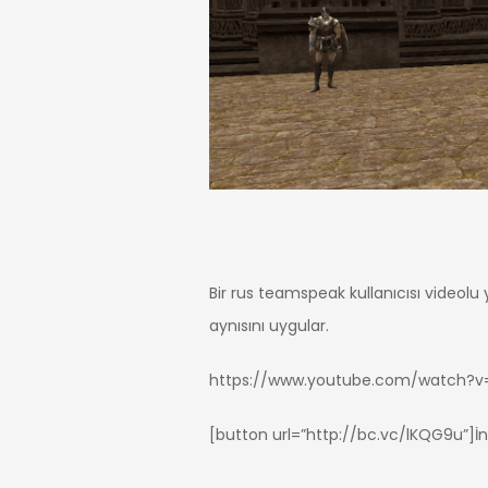
Bir rus teamspeak kullanıcısı videolu
aynısını uygular.
https://www.youtube.com/watch?v=
[button url=”http://bc.vc/lKQG9u”]İn