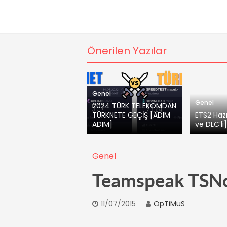
Önerilen Yazılar
Genel
Genel
2024 TÜRK TELEKOMDAN
TÜRKNETE GEÇİŞ [ADIM
ETS2 Hazı
ADIM]
ve DLC’li
Genel
Teamspeak TSNoti
11/07/2015
OpTiMuS